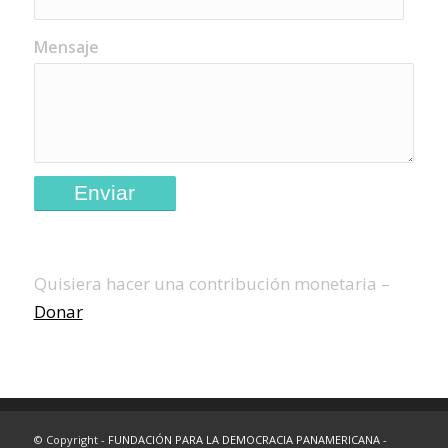
Mensaje
Quisiera hacer una contribución monetaria –
Donar
INTERESTING LINKS
© Copyright -
FUNDACIÓN PARA LA DEMOCRACIA PANAMERICANA
-