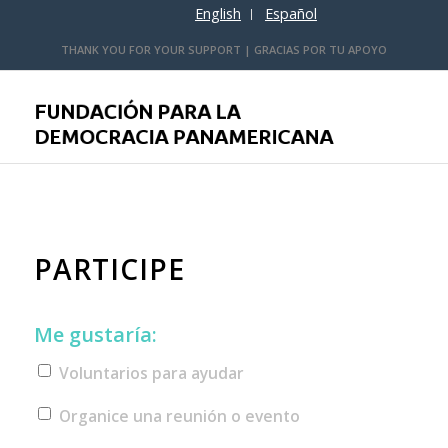
English
Español
THANK YOU FOR YOUR SUPPORT | GRACIAS POR TU APOYO
PARTICIPE
Me gustaría:
Voluntarios para ayudar
Organice una reunión o evento