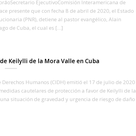
āoSecretario EjecutivoComisión Interamericana de
ace presente que con fecha 8 de abril de 2020, el Estado
cionaria (PNR), detiene al pastor evangélico, Alain
go de Cuba, el cual es […]
e Keilylli de la Mora Valle en Cuba
 Derechos Humanos (CIDH) emitió el 17 de julio de 2020
edidas cautelares de protección a favor de Keilylli de la
 una situación de gravedad y urgencia de riesgo de daño