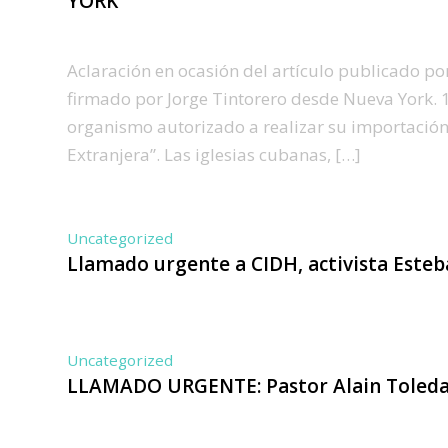
YORK
Aclaración en ocasión del artículo publicado por
firmado por Jorge Tintorero desde Nueva York. 1.
organismo autorizado a realizar su importación e
Extranjera”. Las iglesias cubanas, […]
Uncategorized
Llamado urgente a CIDH, activista Este
Uncategorized
LLAMADO URGENTE: Pastor Alain Toled