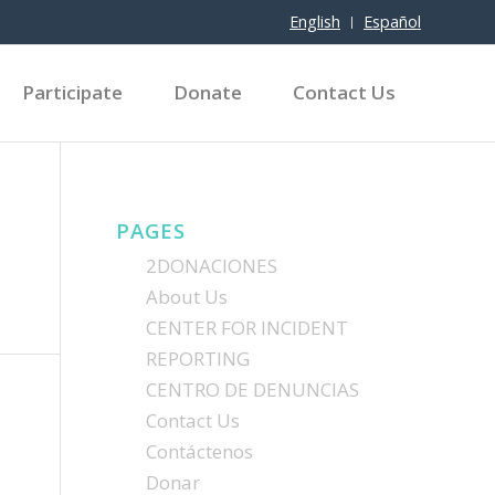
English
Español
Participate
Donate
Contact Us
PAGES
2DONACIONES
About Us
CENTER FOR INCIDENT
REPORTING
CENTRO DE DENUNCIAS
Contact Us
Contáctenos
Donar