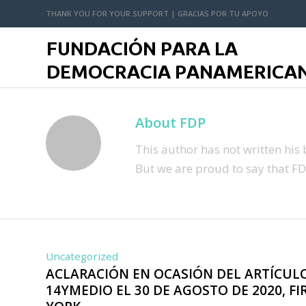
THANK YOU FOR YOUR SUPPORT | GRACIAS POR TU APOYO
About
FDP
This author has not written his b
But we are proud to say that
FD
Uncategorized
ACLARACIÓN EN OCASIÓN DEL ARTÍCULO
14YMEDIO EL 30 DE AGOSTO DE 2020, 