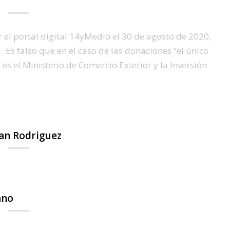
 el portal digital 14yMedio el 30 de agosto de 2020,
 Es falso que en el caso de las donaciones “el único
s el Ministerio de Comercio Exterior y la Inversión
ban Rodriguez
ano