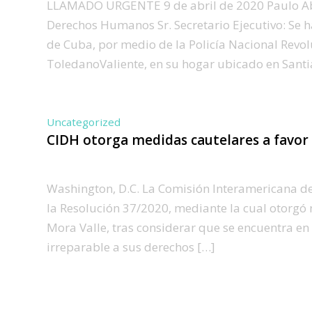
LLAMADO URGENTE 9 de abril de 2020 Paulo Abr
Derechos Humanos Sr. Secretario Ejecutivo: Se h
de Cuba, por medio de la Policía Nacional Revolu
ToledanoValiente, en su hogar ubicado en Santia
Uncategorized
CIDH otorga medidas cautelares a favor d
Washington, D.C. La Comisión Interamericana de
la Resolución 37/2020, mediante la cual otorgó m
Mora Valle, tras considerar que se encuentra en
irreparable a sus derechos […]